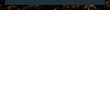
WHEN
from
Dec 4, 2024
hours
17:02
(UTC +07:00)
to
May 10, 2025
hours
17:02
(UTC +07:00)
DESCRIPTION
Để mang đến trải nghiệm cá cược tốt nhất, 388bet 
cung cấp hệ thống hỗ trợ khách hàng hiện đại và đa 
dạng. Khi cần 
Liên Hệ 388bet
, bạn có thể chọn một 
trong các phương thức sau:
Live Chat: Hỗ trợ trực tuyến tức thì, giải quyết các vấn 
đề trong vài phút.