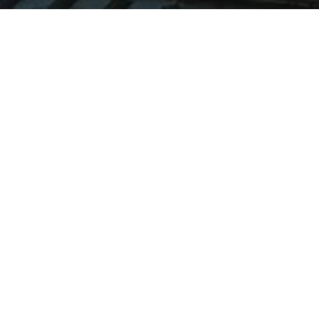
WHEN
from
Mar 13, 2025
hours
15:16
(UTC +07:00)
to
Sep 21, 2025
hours
15:16
(UTC +07:00)
DESCRIPTION
Đặt hàng quốc tế từ Alibaba là cách tuyệt vời để tiếp 
cận những sản phẩm chất lượng với giá cả cạnh tranh. 
Tuy nhiên, nếu bạn chưa có kinh nghiệm, việc thực hiện 
các bước từ tìm kiếm sản phẩm, liên hệ nhà cung cấp 
đến thanh toán và vận chuyển có thể gặp khó khăn. Hải 
Tàu Logistics cung cấp dịch vụ đặt hàng từ Alibaba, giúp 
bạn an tâm mua sắm trực tuyến một cách dễ dàng, an 