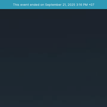
Ended event
This event ended on September 21, 2025 3:16 PM +07
Contact the organizer
INFO