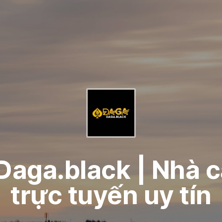
Daga.black | Nhà c
trực tuyến uy tín