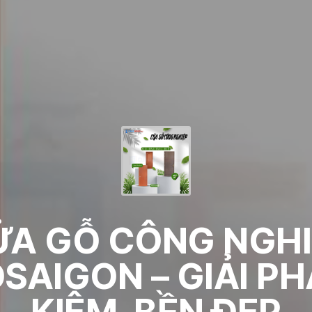
ỬA GỖ CÔNG NGHI
AIGON – GIẢI PH
KIỆM, BỀN ĐẸP