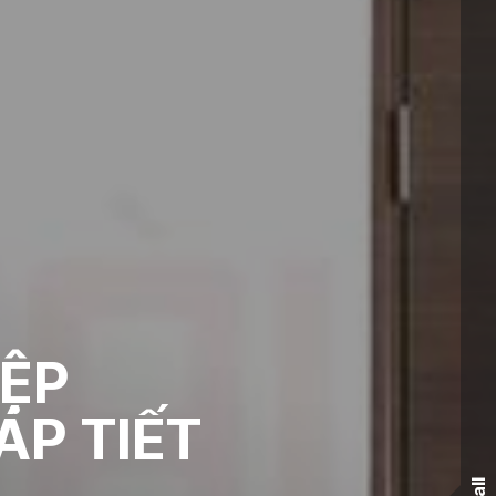
ỆP
ÁP TIẾT