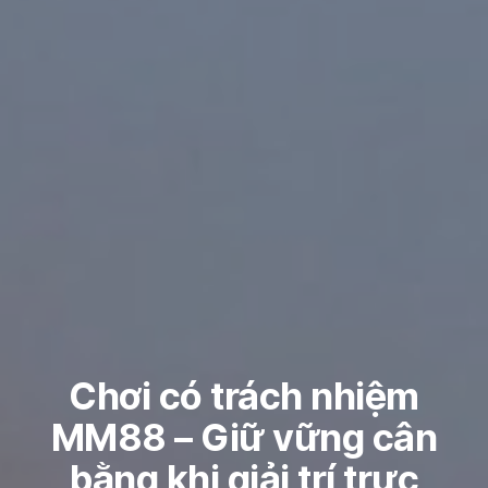
Chơi có trách nhiệm
MM88 – Giữ vững cân
bằng khi giải trí trực