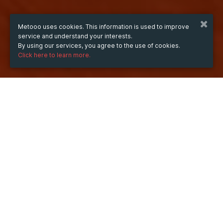
Metooo uses cookies. This information is used to improve
service and understand your interests.
By using our services, you agree to the use of cookies.
Click here to learn more.
WHEN
Friday
Oct 24, 2025
hours
22:16
(UTC +07:00)
DESCRIPTION
Giải trí cần thoải mái nhưng không thể thiếu giới hạn. Khi 
tham gia nền tảng cá cược trực tuyến, điều cần thiết 
không chỉ là tìm kiếm niềm vui mà còn là cách kiểm soát 