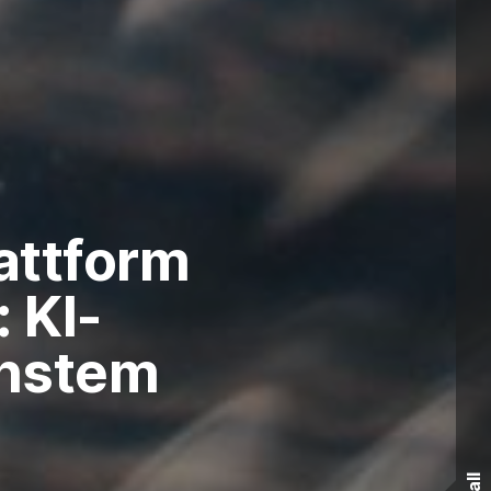
attform
 KI-
chstem