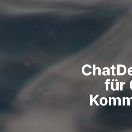
ChatDe
für
Kommu