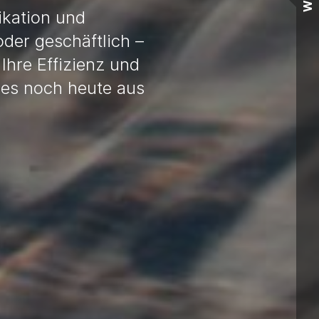
Wall
ikation und
oder geschäftlich –
Ihre Effizienz und
e es noch heute aus