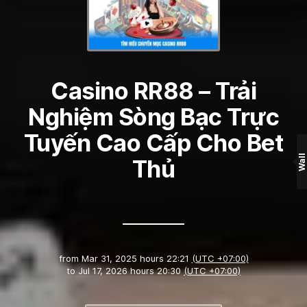
Casino RR88 – Trải
Nghiệm Sòng Bạc Trực
Tuyến Cao Cấp Cho Bet
Wall
Thủ
from
Mar 31, 2025 hours 22:21
(UTC +07:00)
to
Jul 17, 2026 hours 20:30
(UTC +07:00)