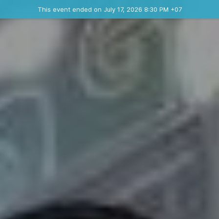
Ended event
This event ended on July 17, 2026 8:30 PM +07
Contact the organizer
INFO