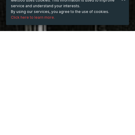
Metooo uses cookies. This information is used to improve
service and understand your interests.
By using our services, you agree to the use of cookies.
Click here to learn more.
WHEN
from
Jun 13, 2025
hours
13:46
(UTC +07:00)
to
Apr 30, 2026
hours
13:46
(UTC +07:00)
DESCRIPTION
Cảm Nhận Và Review Thực Tế Sử Dụng Nước Hoa 
YSL Y EDP 100ml
Nước hoa 
YSL Y EDP 100ml
 là một trong những sản 