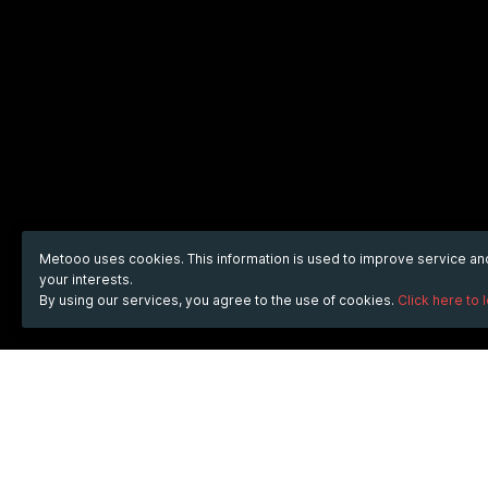
Metooo uses cookies. This information is used to improve service a
your interests.
By using our services, you agree to the use of cookies.
Click here to 
WHEN
from
Apr 3, 2023
hours
11:19
(UTC +07:00)
to
Mar 1, 2024
hours
11:19
(UTC +07:00)