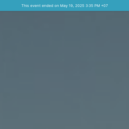
Ended event
This event ended on May 19, 2025 3:35 PM +07
Contact the organizer
INFO