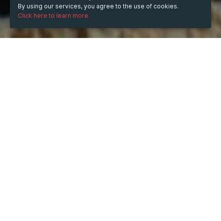
By using our services, you agree to the use of cookies.
Click here to learn more.
WHEN
from
Mar 19, 2024
hours
16:00
(UTC +07:00)
to
May 19, 2025
hours
15:35
(UTC +07:00)
DESCRIPTION
Bạn đang gặp phải vấn đề với Pin của AirPods và muốn 
tự thay Pin tại nhà? Bài viết này sẽ giới thiệu cho bạn 
các công cụ cần thiết để thực hiện quy trình thay Pin 
một cách an toàn và dễ dàng. Hãy cùng khám phá 
những bước cơ bản để tự thay Pin AirPods và tiết kiệm 