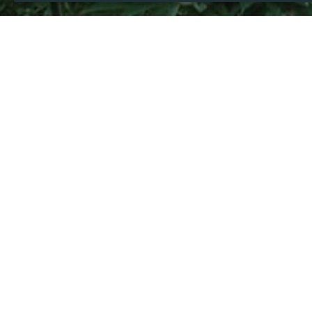
WHEN
from
May 29, 2025
hours
15:21
(UTC +07:00)
to
Mar 31, 2026
hours
15:21
(UTC +07:00)
TICKET
Cá cược bóng đá C1: Kinh nghiệm chọn
cao tỷ lệ thắng
Sales ended on:
05/29/2025 3:21 PM