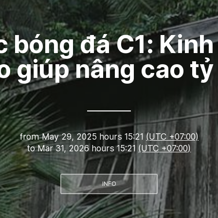
 bóng đá C1: Kin
 giúp nâng cao tỷ
from
May 29, 2025 hours 15:21
(UTC +07:00)
to
Mar 31, 2026 hours 15:21
(UTC +07:00)
INFO