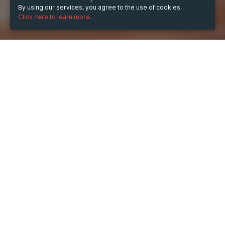
By using our services, you agree to the use of cookies.
Click here to learn more.
WHEN
Wednesday
Dec 31, 2025
hours
13:29
(UTC +08:00)
DESCRIPTION
일 샤나한은 제이크 무디 실험을 중단했습니다.
상황에 정통한 소식통에 따르면 49ers가 키커를 포기했다
고 NFL 네트워크 내부자 톰 펠리세로가 보도했습니다. 이 
움직임은 나중에 리그 거래 와이어에서 공식화되었습니다.
무디의 후임자는 화요일 팀과 함께 작업한 베테랑 에디 피