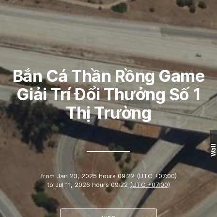
Bắn Cá Thần Rồng Game
Giải Trí Đổi Thưởng Số 1
Thị Trường
Wall
from
Jan 23, 2025 hours 09:22
(UTC +07:00)
to
Jul 11, 2026 hours 09:22
(UTC +07:00)