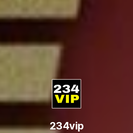
234vip