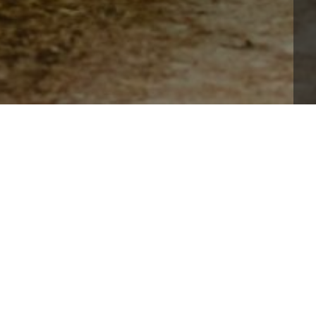
 gì và có vận mệnh ra sao là những câu hỏi được rất 
ời một cách chính xác, người ta thường dựa vào quy 
 sinh tương khắc trong ngũ hành.
h
 1971 mệnh gì
 thuộc mệnh Kim, tương ứng với 
ày, tuvi.vn sẽ làm rõ các yếu tố liên quan đến 
 cung mệnh, tính cách, vận mệnh của năm sinh Tân 