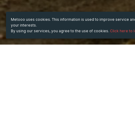
Metooo uses cookies. This information is used to improve service a
your interests.
By using our services, you agree to the use of cookies.
Click here to 
WHEN
Thursday
Aug 14, 2025
hours
09:14
(UTC +07:00