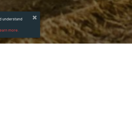
nd understand
learn more.
DESCRIPTION
)
Sinh năm 1971 mệnh gì, tuổi gì, hợp gì, kỵ
nhiều người ở tuổi này quan tâm. Để trả l
luật âm dương ngũ hành và quy luật tương
Theo hệ thống ngũ hành, những người sin
năm Tân Hợi theo lịch âm. Trong bài viết n
mệnh Kim, đặc biệt là những thông tin về
Hợi 1971.